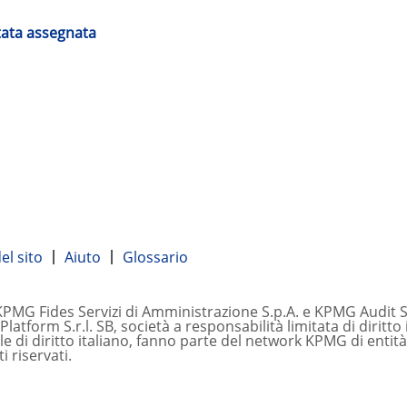
stata assegnata
l sito
Aiuto
Glossario
MG Fides Servizi di Amministrazione S.p.A. e KPMG Audit S.p.A
tform S.r.l. SB, società a responsabilità limitata di diritto
le di diritto italiano, fanno parte del network KPMG di entit
ti riservati.